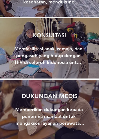
kesehatan, mendukung 
kepatuhan terapi ARV, 
mengidentifikasi asupan nutrisi, 
memberikan dukungan 
psikososial, serta edukasi bagi 
KONSULTASI
pengasuh.
Memfasilitasi anak, remaja, dan 
pengasuh yang hidup dengan 
HIV di seluruh Indonesia untuk 
mengakses layanan LAP melalui 
konsultasi secara tatap muka 
dan daring. Melalui konsultasi 
ini, tim LAP membagikan 
DUKUNGAN MEDIS
pengetahuan dan 
pengalamannya selama 16 
Memberikan dukungan kepada 
tahun bagi mereka yang 
penerima manfaat untuk 
membutuhkan.
mengakses layanan perawatan 
HIV, termasuk pemeriksaan 
medis, obat anti-retroviral 