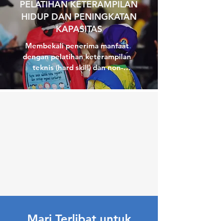
PELATIHAN KETERAMPILAN
HIDUP DAN PENINGKATAN
KAPASITAS
Membekali penerima manfaat 
dengan pelatihan keterampilan 
teknis (hard skill) dan non-
teknis (soft skill) untuk 
meningkatkan taraf hidup serta 
mendukung kehidupan sehari-
hari yang lebih produktif.
Mari Terlibat untuk