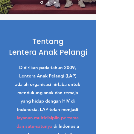
Tentang
Lentera Anak Pelangi
Didirikan pada tahun 2009,
Lentera Anak Pelangi (LAP)
adalah organisasi nirlaba untuk
mendukung anak dan remaja
yang hidup dengan HIV di
Indonesia. LAP telah menjadi
layanan multidisiplin pertama
dan satu-satunya
di Indonesia