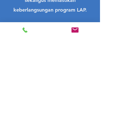
sekaligus memastikan
keberlangsungan program LAP.
Donasi
KEMITRAAN
Kami membuka kesempatan
kolaborasi dengan organisasi
dan institusi yang memiliki visi
yang sama untuk meningkatkan
kesejahteraan penerima
manfaat kami. Bersama, kita