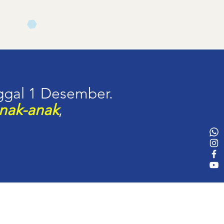
ggal 1 Desember.
nak-anak
,