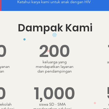
Ketahui karya kami untuk anak dengan HIV
Dampak Kami
0
200
keluarga yang
a
yanan
mendapatkan layanan
an
dan pendampingan
0
1,000
sekolah
siswa SD - SMA
 edukasi
mendapatkan edukasi
me