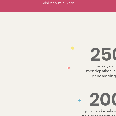
Visi dan misi kami
25
anak yang
mendapatkan la
pendamping
20
guru dan kepala 
yang mendapatkan