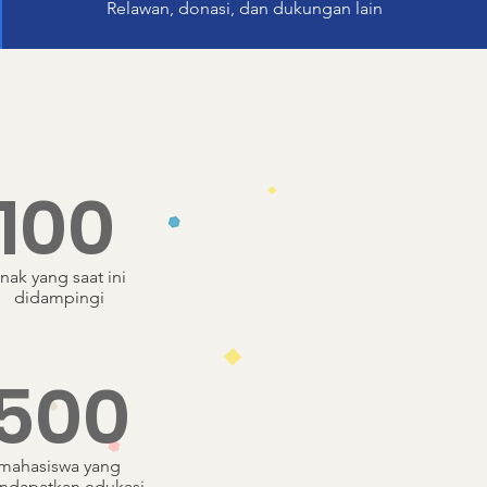
Relawan, donasi, dan dukungan lain
100
nak yang saat ini
didampingi
500
mahasiswa yang
ndapatkan edukasi