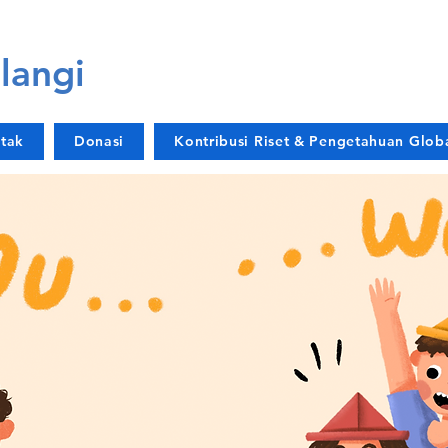
langi
tak
Donasi
Kontribusi Riset & Pengetahuan Glob