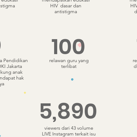
istigma
HIV dasar dan
HIV
antistigma
d
0
100
a Pendidikan
relawan guru yang
r
KI Jakarta
terlibat
d
kung anak
ndapat hak
ya
5,890
viewers dari 43 volume
LIVE Instagram terkait isu