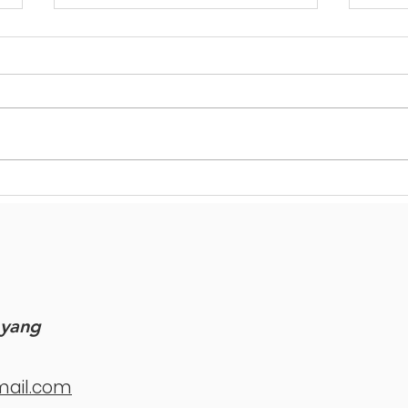
Hopes and Dreams:
Sup
Children's Voices on
Livi
National Children's Day
Spec
from LAP Online School
Com
 yang
mail.com