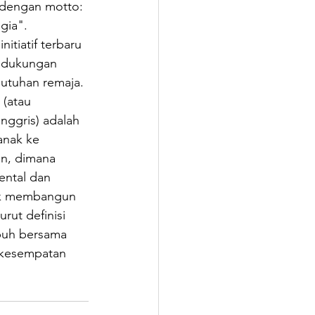
 dengan motto: 
gia".
itiatif terbaru 
 dukungan 
utuhan remaja. 
(atau 
nggris) adalah 
anak ke 
n, dimana 
ntal dan 
tuk membangun 
rut definisi 
buh bersama 
kesempatan 