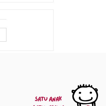
porting Children
ng with HIV and
ial Needs: A Call for
passion and Action