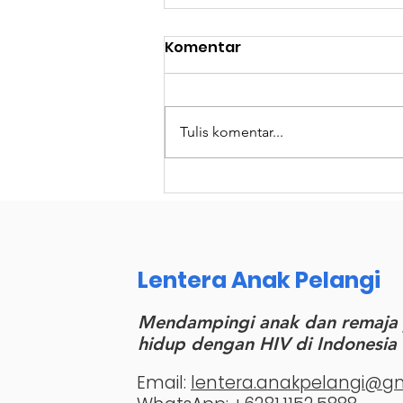
Komentar
Tulis komentar...
Dare to Dream: Shaping
a Brighter Future for
Children Living with HIV
through LAP in Indonesia
Lentera Anak Pelangi
Mendampingi anak dan remaja
hidup dengan HIV di Indonesia
Email:
lentera.anakpelangi@g