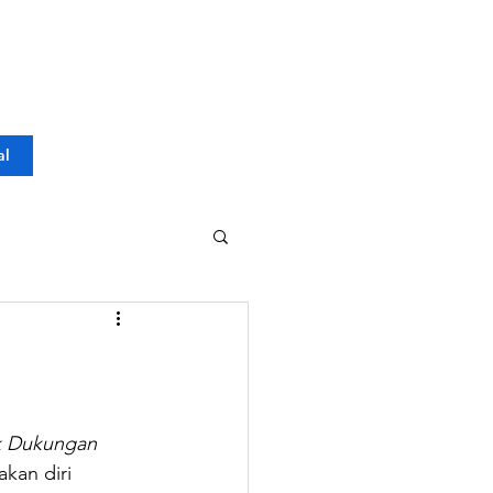
al
 Dukungan 
kan diri 